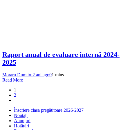
Raport anual de evaluare internă 2024-
2025
Moraru Dumitru
2 ani ago
0
1 mins
Read More
1
2
Înscriere clasa pregătitoare 2026-2027
Noutăți
Anunțuri
Hotărâri