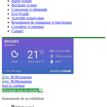
Burse școlare
Rechizite școlare
Concursuri și olimpiade
Eco-Școală
Activități extrașcolare
Regulament de organizare și funcționare
Consiliere și orientare
Contact
Romanian
Romanian
Sari la conținut
Deschide bara de unelte
Instrumente de accesibilitate