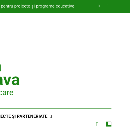
 pentru proiecte și programe educative
 de dezvoltare instituțională 2022-2027
oncursului național de Titularizare 2026
Plan managerial 2025-2026
 pentru proiecte și programe educative
ă
 de dezvoltare instituțională 2022-2027
ava
oncursului național de Titularizare 2026
care
IECTE ȘI PARTENERIATE