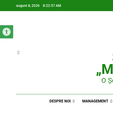
Skip
august 8, 2026
8:22:57 AM
to
content
Deschide bara de unelte
„M
O Ș
DESPRE NOI
MANAGEMENT