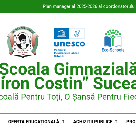
Plan managerial 2025-2026 al coordonatorului
Proiectul
Repartizarea candidaților pe săli la proba scrisă din cadrul c
Plan managerial 2025-2026 al coordonatorului
Școala Gimnazial
Proiectul
iron Costin” Suce
Repartizarea candidaților pe săli la proba scrisă din cadrul c
coală Pentru Toți, O Șansă Pentru Fie
OFERTA EDUCAȚIONALĂ
ACHIZIȚII PUBLICE
PRO