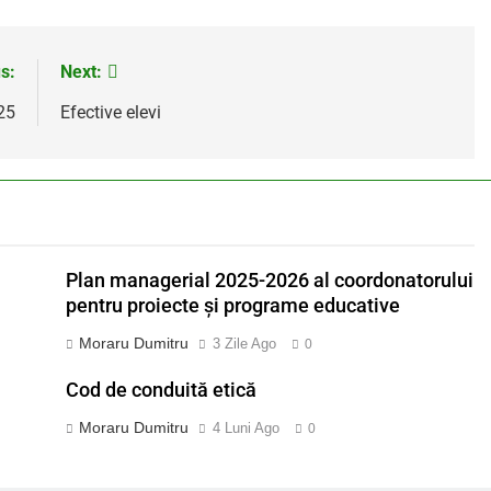
s:
Next:
25
Efective elevi
Plan managerial 2025-2026 al coordonatorului
pentru proiecte și programe educative
Moraru Dumitru
3 Zile Ago
0
Cod de conduită etică
Moraru Dumitru
4 Luni Ago
0