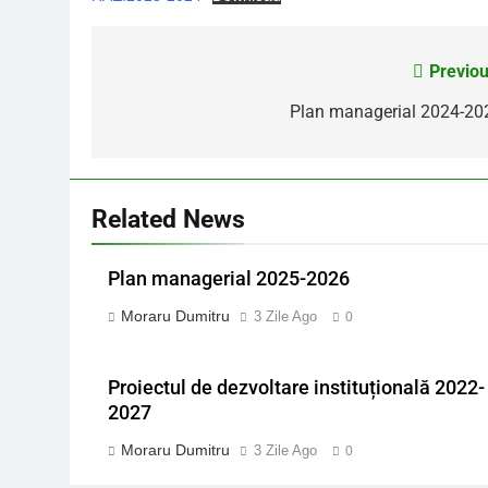
Previou
Navigare
în
Plan managerial 2024-20
articole
Related News
Plan managerial 2025-2026
Moraru Dumitru
3 Zile Ago
0
Proiectul de dezvoltare instituțională 2022-
2027
Moraru Dumitru
3 Zile Ago
0