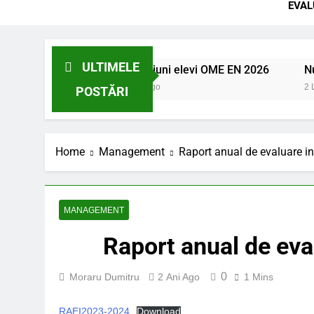
EVAL
ULTIMELE
upție EN 2026
Intrucțiuni elevi OME EN 2026
Număr
2 Luni Ago
2 Luni 
POSTĂRI
Home
Management
Raport anual de evaluare i
MANAGEMENT
Raport anual de ev
0
Moraru Dumitru
2 Ani Ago
1 Mins
RAEI2023-2024
Download