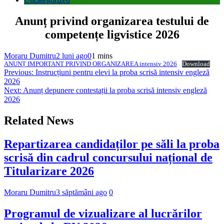
Anunț privind organizarea testului de
competențe ligvistice 2026
Moraru Dumitru
2 luni ago
0
1 mins
ANUNȚ IMPORTANT PRIVIND ORGANIZAREA intensiv 2026
Download
Navigare
Previous:
Instrucțiuni pentru elevi la proba scrisă intensiv engleză
2026
în
Next:
Anunț depunere contestații la proba scrisă intensiv engleză
articole
2026
Related News
Repartizarea candidaților pe săli la proba
scrisă din cadrul concursului național de
Titularizare 2026
Moraru Dumitru
3 săptămâni ago
0
Programul de vizualizare al lucrărilor