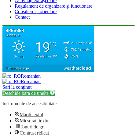
Activități extrașcolare
Regulament de organizare și funcționare
Consiliere și orientare
Contact
Romanian
Romanian
Sari la conținut
Deschide bara de unelte
Instrumente de accesibilitate
Măriți textul
Micșorați textul
Tonuri de gri
Contrast ridicat