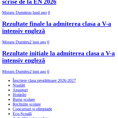
scrise de la EN 2026
Moraru Dumitru
o lună ago
0
Rezultate finale la admiterea clasa a V-a
intensiv engleză
Moraru Dumitru
2 luni ago
0
Rezultate inițiale la admiterea clasa a V-a
intensiv engleză
Moraru Dumitru
2 luni ago
0
Înscriere clasa pregătitoare 2026-2027
Noutăți
Anunțuri
Hotărâri
Burse școlare
Rechizite școlare
Concursuri și olimpiade
Eco-Școală