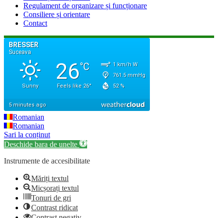
Regulament de organizare și funcționare
Consiliere și orientare
Contact
Romanian
Romanian
Sari la conținut
Deschide bara de unelte
Instrumente de accesibilitate
Măriți textul
Micșorați textul
Tonuri de gri
Contrast ridicat
Contrast negativ