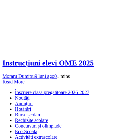
Instrucțiuni elevi OME 2025
Moraru Dumitru
9 luni ago
0
1 mins
Read More
Înscriere clasa pregătitoare 2026-2027
Noutăți
Anunțuri
Hotărâri
Burse școlare
Rechizite școlare
Concursuri și olimpiade
Eco-Școală
Activități extrașcolare