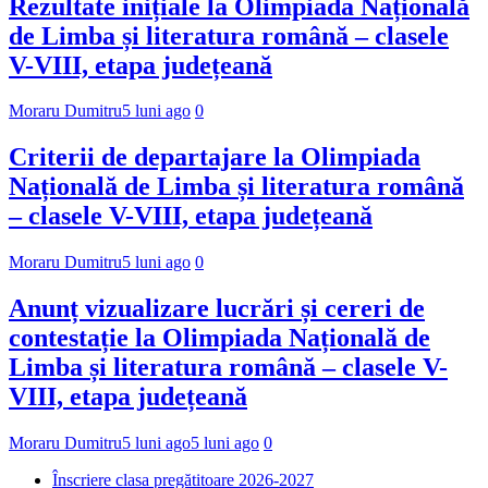
Rezultate inițiale la Olimpiada Națională
de Limba și literatura română – clasele
V-VIII, etapa județeană
Moraru Dumitru
5 luni ago
0
Criterii de departajare la Olimpiada
Națională de Limba și literatura română
– clasele V-VIII, etapa județeană
Moraru Dumitru
5 luni ago
0
Anunț vizualizare lucrări și cereri de
contestație la Olimpiada Națională de
Limba și literatura română – clasele V-
VIII, etapa județeană
Moraru Dumitru
5 luni ago
5 luni ago
0
Înscriere clasa pregătitoare 2026-2027