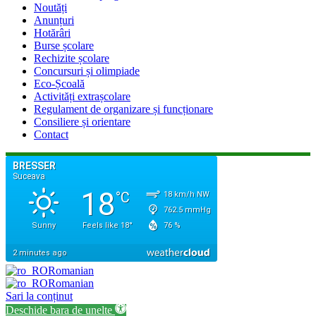
Noutăți
Anunțuri
Hotărâri
Burse școlare
Rechizite școlare
Concursuri și olimpiade
Eco-Școală
Activități extrașcolare
Regulament de organizare și funcționare
Consiliere și orientare
Contact
Romanian
Romanian
Sari la conținut
Deschide bara de unelte