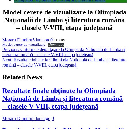
Model cerere de vizualizare la Olimpiada
Națională de Limba și literatura română
– clasele V-VIII, etapa județeană
Moraru Dumitru
5 luni ago
0
1 mins
Model cerere de vizualizare
Download
Navigare
Previous:
Criterii de departajare la Olimpiada Națională de Limba și
literatura română – clasele V-VIII, etapa județeană
în
Next:
Rezultate inițiale la Olimpiada Națională de Limba și literatura
articole
română – clasele V-VIII, etapa județeană
Related News
Rezultate finale obținute la Olimpiada
Națională de Limba și literatura română
– clasele V-VIII, etapa județeană
Moraru Dumitru
5 luni ago
0