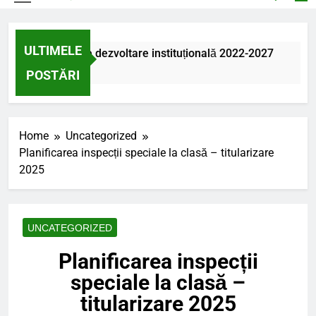
ULTIMELE
Proiectul de dezvoltare instituțională 2022-2027
Re
O Zi Ago
2 
POSTĂRI
Home
Uncategorized
Planificarea inspecții speciale la clasă – titularizare
2025
UNCATEGORIZED
Planificarea inspecții
speciale la clasă –
titularizare 2025