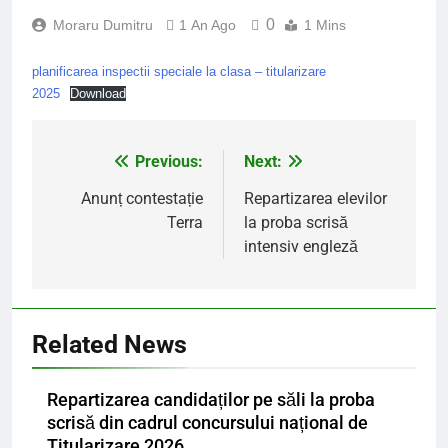
0
Moraru Dumitru
1 An Ago
1 Mins
planificarea inspectii speciale la clasa – titularizare
2025
Download
Previous:
Next:
Navigare
în
Anunț contestație
Repartizarea elevilor
Terra
la proba scrisă
articole
intensiv engleză
Related News
Repartizarea candidaților pe săli la proba
scrisă din cadrul concursului național de
Titularizare 2026