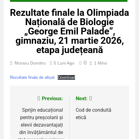
Rezultate finale la Olimpiada
Națională de Biologie
„George Emil Palade”,
gimnaziu, 21 martie 2026,
etapa județeană
0
Moraru Dumitru
5 Luni Ago
1 Mins
Rezultate finale de afișat
Download
Previous:
Next:
Navigare
în
Sprijin educațional
Cod de conduită
pentru preșcolarii și
etică
articole
elevii dezavantajați
din învățământul de