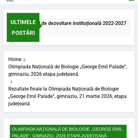
ULTIMELE
ve
Proiectul de dezvoltare instituțională 2022-2027
4 Zile Ago
POSTĂRI
Home
Olimpiada Națională de Biologie „George Emil Palade”,
gimnaziu, 2026 etapa județeană
Rezultate finale la Olimpiada Națională de Biologie
„George Emil Palade”, gimnaziu, 21 martie 2026, etapa
județeană
OLIMPIADA NAȚIONALĂ DE BIOLOGIE „GEORGE EMIL
PALADE”, GIMNAZIU, 2026 ETAPA JUDEȚEANĂ